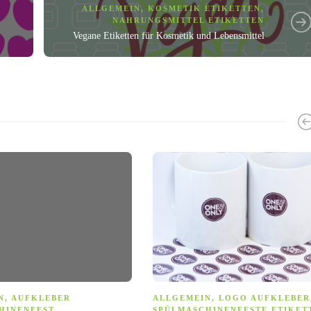
ALLGEMEIN
,
KOSMETIK ETIKETTEN
,
NAHRUNGSMITTEL ETIKETTEN
Vegane Etiketten für Kosmetik und Lebensmittel
N
,
AUFKLEBER
ALLGEMEIN
,
LOGO AUFKLEBER
HINENFEST
,
SPÜLMASCHINENFESTE ETIKET