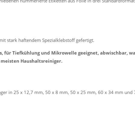
hiedenen nummerierte Etiketten aus Folie in drei Standardforma
it stark haftendem Spezialklebstoff gefertigt.
s, für Tiefkühlung und Mikrowelle geeignet, abwischbar, wa
 meisten Haushaltsreiniger.
ager in 25 x 12,7 mm, 50 x 8 mm, 50 x 25 mm, 60 x 34 mm und 