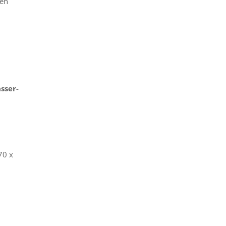
ten
sser-
70 x