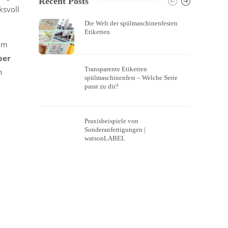
Recent Posts
ksvoll
Die Welt der spülmaschinenfesten
Etiketten
 im
ber
Transparente Etiketten
n
spülmaschinenfest – Welche Serie
passt zu dir?
Praxisbeispiele von
Sonderanfertigungen |
watsonLABEL