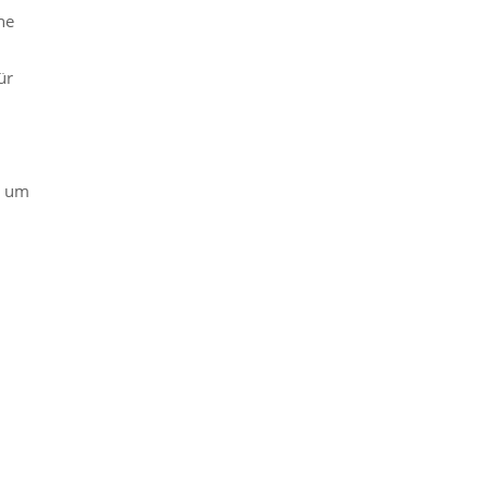
ne
ür
, um