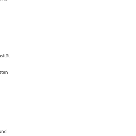
sität
tten
 und