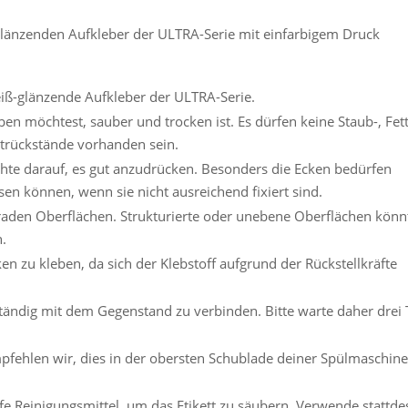
-glänzenden Aufkleber der ULTRA-Serie mit einfarbigem Druck
eiß-glänzende Aufkleber der ULTRA-Serie.
ben möchtest, sauber und trocken ist. Es dürfen keine Staub-, Fett
atrückstände vorhanden sein.
chte darauf, es gut anzudrücken. Besonders die Ecken bedürfen
sen können, wenn sie nicht ausreichend fixiert sind.
eraden Oberflächen. Strukturierte oder unebene Oberflächen könn
n.
n zu kleben, da sich der Klebstoff aufgrund der Rückstellkräfte
ständig mit dem Gegenstand zu verbinden. Bitte warte daher drei 
fehlen wir, dies in der obersten Schublade deiner Spülmaschine
rfe Reinigungsmittel, um das Etikett zu säubern. Verwende stattd