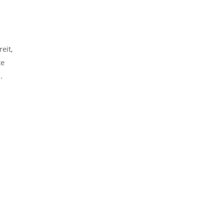
eit,
te
.