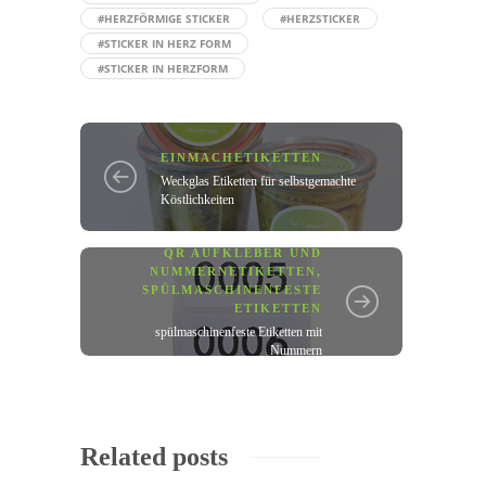
#HERZFÖRMIGE STICKER
#HERZSTICKER
#STICKER IN HERZ FORM
#STICKER IN HERZFORM
EINMACHETIKETTEN
Weckglas Etiketten für selbstgemachte
Köstlichkeiten
QR AUFKLEBER UND
NUMMERNETIKETTEN
,
SPÜLMASCHINENFESTE
ETIKETTEN
spülmaschinenfeste Etiketten mit
Nummern
Related posts