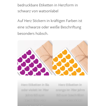
bedruckbare Etiketten in Herzform in
schwarz von watsonlabel
Auf Herz Stickern in kräftigen Farben ist
eine schwarze oder weiße Beschriftung
besonders hübsch.
Herz Etiketten in lila
Herz Etiketten in
oder violett im 70er
orange im 70er Jahre
Jahre Stil zum
Stil zum beschriften
beschriften von
von watsonlabel
watsonlabel