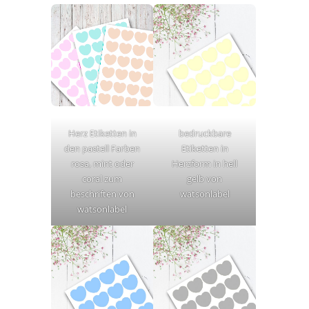
Herz Etiketten in
bedruckbare
den pastell Farben
Etiketten in
rosa, mint oder
Herzform in hell
coral zum
gelb von
beschriften von
watsonlabel
watsonlabel