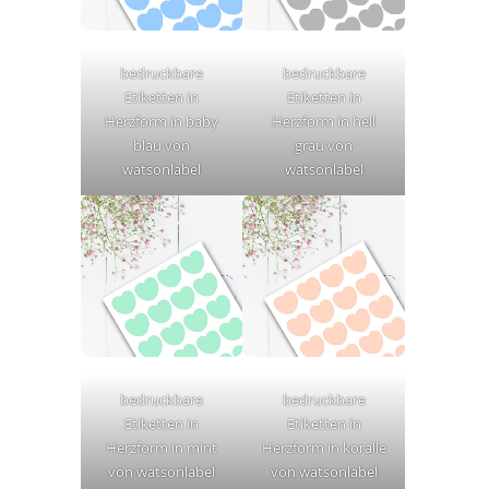
bedruckbare
bedruckbare
Etiketten in
Etiketten in
Herzform in baby
Herzform in hell
blau von
grau von
watsonlabel
watsonlabel
bedruckbare
bedruckbare
Etiketten in
Etiketten in
Herzform in mint
Herzform in koralle
von watsonlabel
von watsonlabel