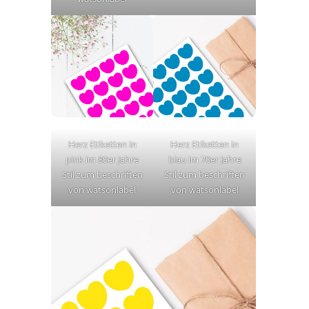
Herz Etiketten in
Herz Etiketten in
pink im 80er Jahre
blau im 70er Jahre
Stil zum beschriften
Stil zum beschriften
von watsonlabel
von watsonlabel