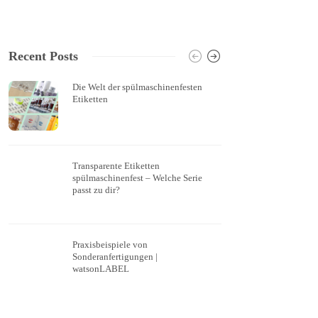
Recent Posts
Die Welt der spülmaschinenfesten
Logoauf
Etiketten
spülfest
Transparente Etiketten
transpar
spülmaschinenfest – Welche Serie
Weißdr
passt zu dir?
Praxisbeispiele von
Kleine 
Sonderanfertigungen |
Eigentu
watsonLABEL