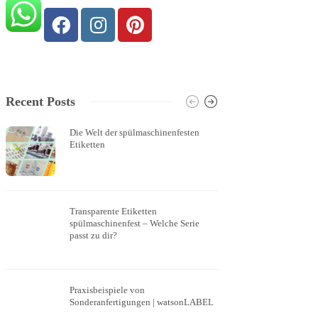
Recent Posts
Die Welt der spülmaschinenfesten
Logoaufk
Etiketten
Transparente Etiketten
transpar
spülmaschinenfest – Welche Serie
Weißdru
passt zu dir?
Praxisbeispiele von
Kleine s
Sonderanfertigungen | watsonLABEL
Eigentum