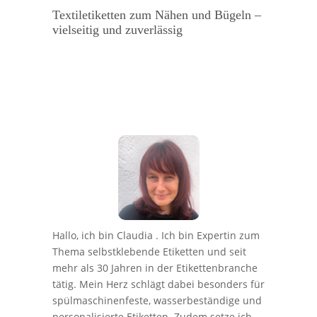
SPÜLM
Textiletiketten zum Nähen und Bügeln –
SPÜLM
TRANS
vielseitig und zuverlässig
TRANS
Trans
Edelst
Hallo, ich bin Claudia . Ich bin Expertin zum
Thema selbstklebende Etiketten und seit
mehr als 30 Jahren in der Etikettenbranche
tätig. Mein Herz schlägt dabei besonders für
spülmaschinenfeste, wasserbeständige und
personalisierte Etiketten. Zudem setze ich