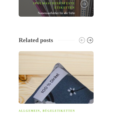
SPÜLMASCHINENFESTE
ETIKETTEN
Namensaufkleber für alle Stifte
Related posts
ALLG
ALLGEMEIN
,
BÜGELETIKETTEN