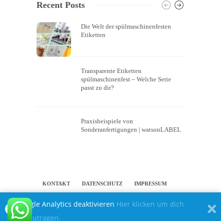
Recent Posts
Die Welt der spülmaschinenfesten
Etiketten
Transparente Etiketten
spülmaschinenfest – Welche Serie
passt zu dir?
Praxisbeispiele von
Sonderanfertigungen | watsonLABEL
KONTAKT
DATENSCHUTZ
IMPRESSUM
Google Analytics deaktivieren
Hier klicken um dich
PERSÖNLICHE ETIKETTEN UND
auszutragen.