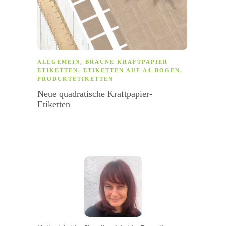
ALLGEMEIN
,
BRAUNE KRAFTPAPIER
ALLG
ETIKETTEN
,
ETIKETTEN AUF A4-BOGEN
,
AUF A
PRODUKTETIKETTEN
7 Grü
Neue quadratische Kraftpapier-
Etiket
Etiketten