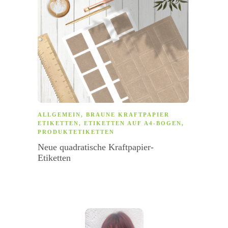
ALLGEMEIN
,
BRAUNE KRAFTPAPIER
ALLG
ETIKETTEN
,
ETIKETTEN AUF A4-BOGEN
,
SPÜLM
PRODUKTETIKETTEN
AUFK
ETIKE
Neue quadratische Kraftpapier-
AUFK
Etiketten
Logoau