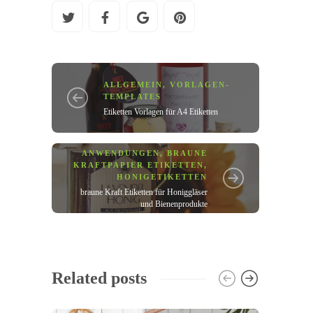
ALLGEMEIN
,
VORLAGEN-
TEMPLATES
Etiketten Vorlagen für A4 Etiketten
ANWENDUNGEN
,
BRAUNE
KRAFTPAPIER ETIKETTEN
,
HONIGETIKETTEN
braune Kraft Etiketten für Honiggläser
und Bienenprodukte
Related posts