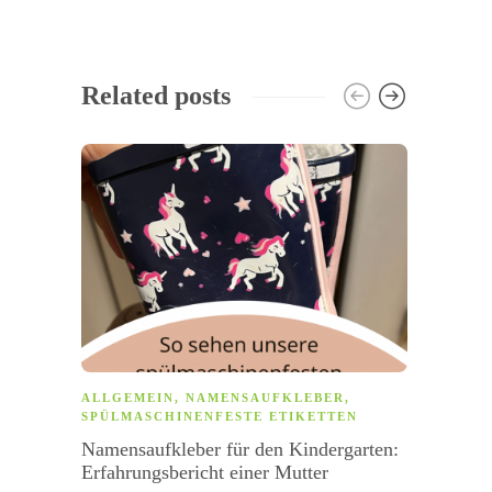
Related posts
ALLGEMEIN
,
NAMENSAUFKLEBER
,
ALLG
SPÜLMASCHINENFESTE ETIKETTEN
Tic Ta
Namensaufkleber für den Kindergarten:
Aways
Erfahrungsbericht einer Mutter