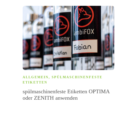
ALLGEMEIN
,
SPÜLMASCHINENFESTE
WEIH
ETIKETTEN
persö
spülmaschinenfeste Etiketten OPTIMA
verpa
oder ZENITH anwenden