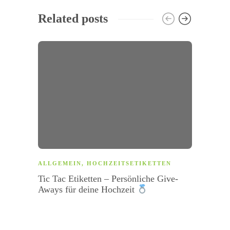
Related posts
ALLG
ALLGEMEIN
,
HOCHZEITSETIKETTEN
ETIK
Tic Tac Etiketten – Persönliche Give-
So ka
Aways für deine Hochzeit
druc