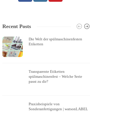
Recent Posts
Die Welt der spülmaschinenfesten
Logoaufk
Etiketten
Transparente Etiketten
transpar
spülmaschinenfest – Welche Serie
Weißdru
passt zu dir?
Praxisbeispiele von
Kleine s
Sonderanfertigungen | watsonLABEL
Eigentum