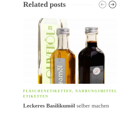
Related posts
FLASCHENETIKETTEN
,
NAHRUNGSMITTEL
ALLG
ETIKETTEN
ETIK
VORL
Leckeres Basilikumöl
selber machen
watso
Hlabe