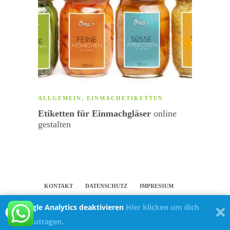
ALLGEMEIN
,
EINMACHETIKETTEN
ALLG
Etiketten für Einmachgläser
online
Persön
gestalten
Unser
KONTAKT
DATENSCHUTZ
IMPRESSUM
Google Analytics deaktivieren
Hier klicken um dich
PERSÖNLICHE ETIKETTEN UND
auszutragen.
NAMENSAUFKLEBER