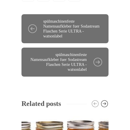
spülmaschinenfeste
Namensaufkleber fuer Sodastream
Flaschen Serie ULTRA -
watsonlabel
spülmaschinenfeste
Namensaufkleber fuer Sodastream
Flaschen Serie ULTRA -
watsonlabel
Related posts