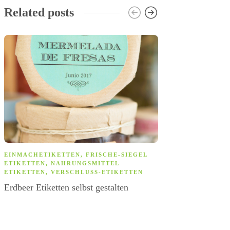
Related posts
EINMACHETIKETTEN
,
FRISCHE-SIEGEL
ALLGEMEIN
,
N
ETIKETTEN
,
NAHRUNGSMITTEL
SPÜLMASCHINE
ETIKETTEN
,
VERSCHLUSS-ETIKETTEN
Namensaufklebe
Erdbeer Etiketten selbst gestalten
Erfahrungsberi