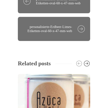
Etiketten-oval-60-x-47-mm-web
personalisierte-Erdbeer-Limes-
Etiketten-oval-60-x-47-mm-web
Related posts