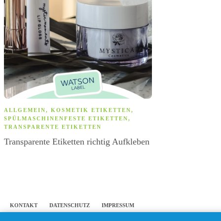
ALLGEMEIN
,
KOSMETIK ETIKETTEN
,
ALLGEMEIN
,
A
SPÜLMASCHINENFESTE ETIKETTEN
,
AUF A4-BOGEN
TRANSPARENTE ETIKETTEN
7 Gründe waru
Transparente Etiketten richtig Aufkleben
Etiketten druc
KONTAKT
DATENSCHUTZ
IMPRESSUM