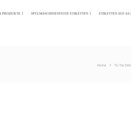
R PRODUKTE
SPÜLMASCHINENFESTE ETIKETTEN
ETIKETTEN AUF A4
Home
Tic Tac Et