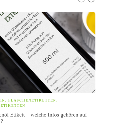
IN
,
FLASCHENETIKETTEN
,
SPÜLMASCHIN
ETIKETTEN
ETIKETTEN
nöl Etikett – welche Infos gehören auf
haltbare spül
l?
Gewerbe und 