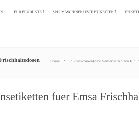
EN
FÜR PRODUKTE
SPÜLMASCHINENFESTE ETIKETTEN
ETIKET
Frischhaltedosen
Home
Spülmaschinenfeste Namensetiketten für E
setiketten fuer Emsa Frischhal