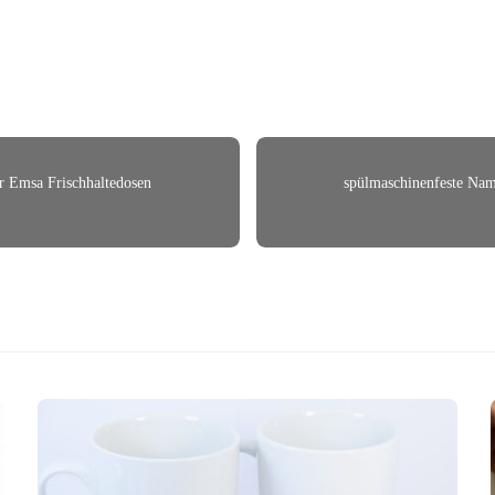
r Emsa Frischhaltedosen
spülmaschinenfeste Nam