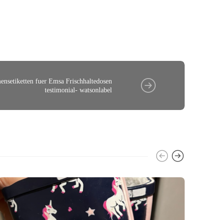
ensetiketten fuer Emsa Frischhaltedosen
testimonial- watsonlabel