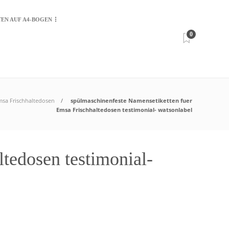
TEN AUF A4-BOGEN
0
msa Frischhaltedosen
spülmaschinenfeste Namensetiketten fuer
Emsa Frischhaltedosen testimonial- watsonlabel
tedosen testimonial-