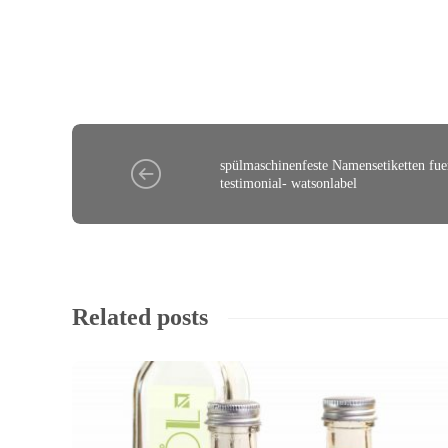
spülmaschinenfeste Namensetiketten fue
testimonial- watsonlabel
Related posts