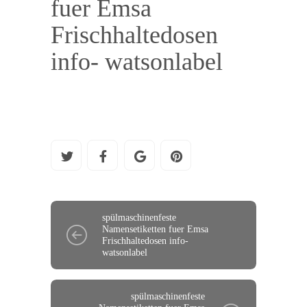
fuer Emsa
Frischhaltedosen
info- watsonlabel
spülmaschinenfeste
Namensetiketten fuer Emsa
Frischhaltedosen info-
watsonlabel
spülmaschinenfeste