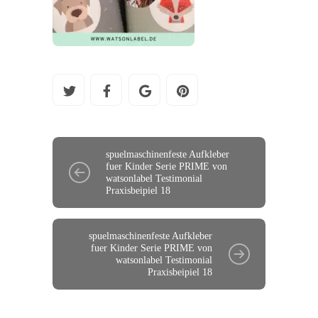
spuelmaschinenfeste Aufkleber
fuer Kinder Serie PRIME von
watsonlabel Testimonial
Praxisbeipiel 18
spuelmaschinenfeste Aufkleber
fuer Kinder Serie PRIME von
watsonlabel Testimonial
Praxisbeipiel 18