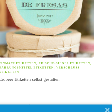
EINMACHETIKETTEN
,
FRISCHE-SIEGEL ETIKETTEN
,
BÜGE
NAHRUNGSMITTEL ETIKETTEN
,
VERSCHLUSS-
Bügel
ETIKETTEN
bewä
Erdbeer Etiketten selbst gestalten
IMPRESSUM
PERSÖNLICHE ETIKETTEN UND NAMENSAUFKLEBER