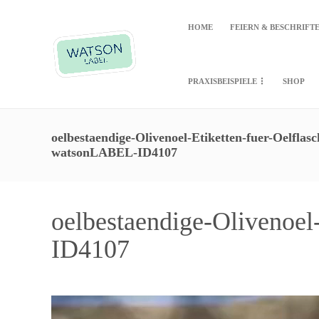
HOME
FEIERN & BESCHRIFT
PRAXISBEISPIELE
SHOP
oelbestaendige-Olivenoel-Etiketten-fuer-Oelflas
watsonLABEL-ID4107
oelbestaendige-Olivenoe
ID4107
Video-
Player