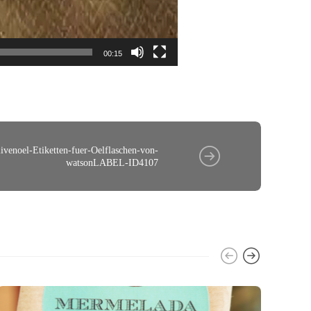
00:15
ivenoel-Etiketten-fuer-Oelflaschen-von-
watsonLABEL-ID4107