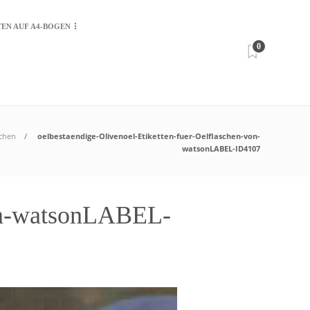
TEN AUF A4-BOGEN
0
schen
oelbestaendige-Olivenoel-Etiketten-fuer-Oelflaschen-von-
watsonLABEL-ID4107
von-watsonLABEL-