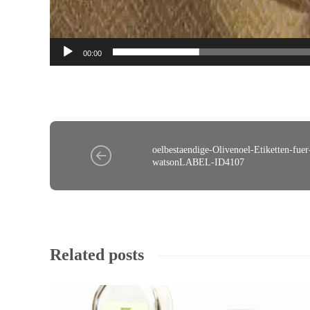
00:00
oelbestaendige-Olivenoel-Etiketten-fue
watsonLABEL-ID4107
Related posts