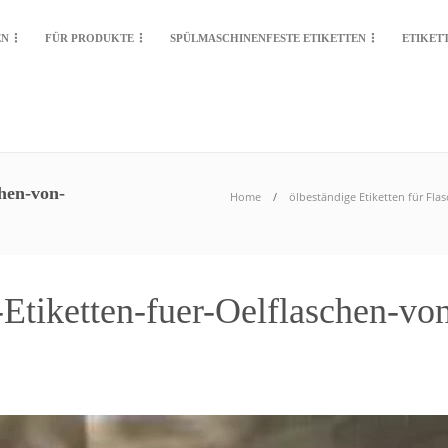
EN
FÜR PRODUKTE
SPÜLMASCHINENFESTE ETIKETTEN
ETIKET
chen-von-
Home
ölbeständige Etiketten für Fla
l-Etiketten-fuer-Oelflaschen-