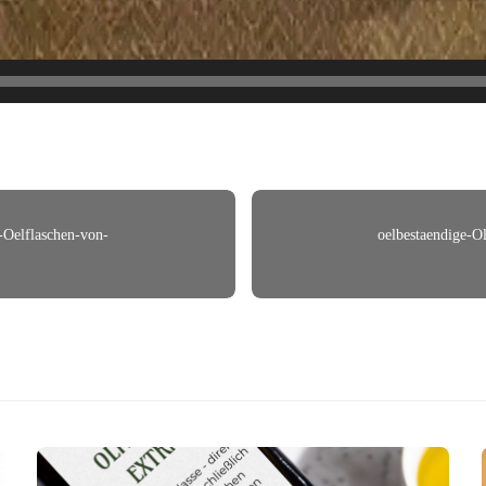
r-Oelflaschen-von-
oelbestaendige-Ol