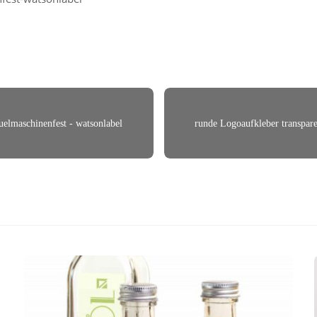
uelmaschinenfest - watsonlabel
runde Logoaufkleber transpare