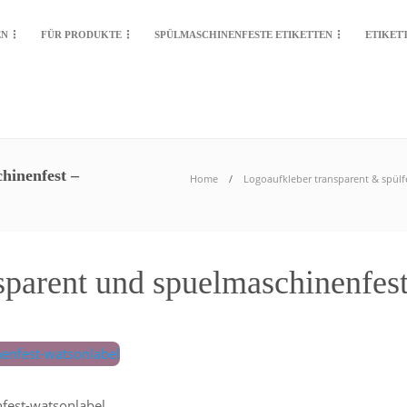
EN
FÜR PRODUKTE
SPÜLMASCHINENFESTE ETIKETTEN
ETIKET
hinenfest –
Home
Logoaufkleber transparent & spülf
sparent und spuelmaschinenfes
fest-watsonlabel