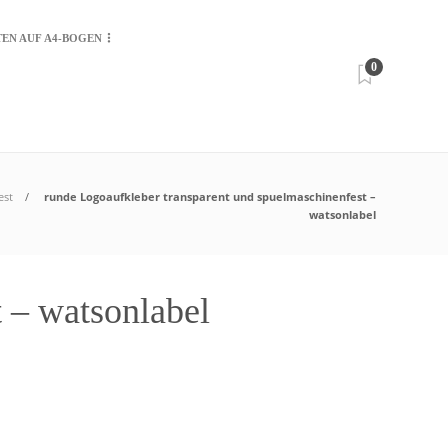
TEN AUF A4-BOGEN
0
est
runde Logoaufkleber transparent und spuelmaschinenfest –
watsonlabel
t – watsonlabel