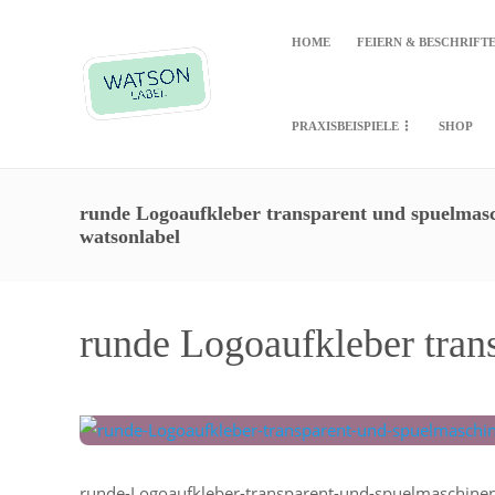
HOME
FEIERN & BESCHRIFT
PRAXISBEISPIELE
SHOP
runde Logoaufkleber transparent und spuelmasc
watsonlabel
runde Logoaufkleber tran
runde-Logoaufkleber-transparent-und-spuelmaschinen