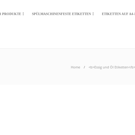
R PRODUKTE
SPÜLMASCHINENFESTE ETIKETTEN
ETIKETTEN AUF A4
Home
<b>Essig und Öl Etiketten</b>
n