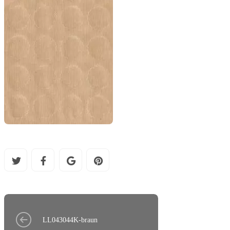
LL043044K-braun