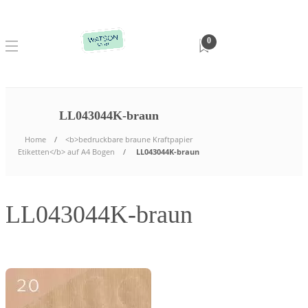
0
LL043044K-braun
Home
<b>bedruckbare braune Kraftpapier
Etiketten</b> auf A4 Bogen
LL043044K-braun
LL043044K-braun