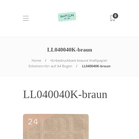
0
LL040040K-braun
Home
<b>bedruckbare braune Kraftpapier
Etiketten</b> auf A4 Bogen
LL040040K-braun
LL040040K-braun