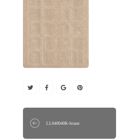
LL040040K-braun