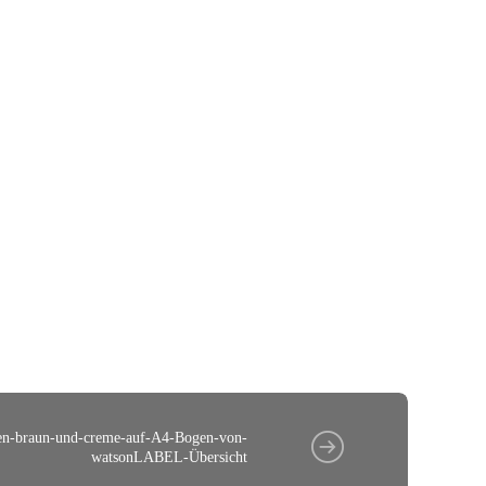
ten-braun-und-creme-auf-A4-Bogen-von-
watsonLABEL-Übersicht