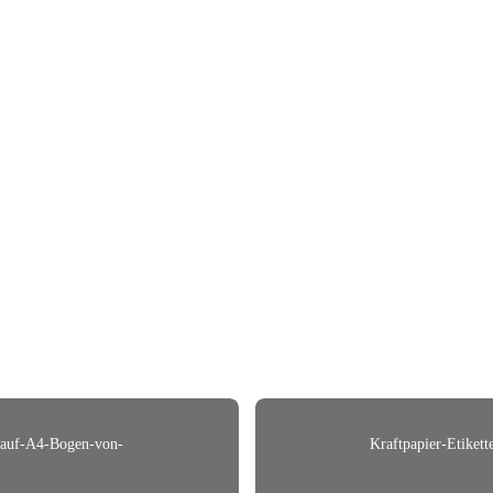
e-auf-A4-Bogen-von-
Kraftpapier-Etiket