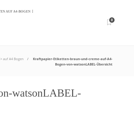
TEN AUF A4-BOGEN
0
b> auf A4 Bogen
Kraftpapier-Etiketten-braun-und-creme-auf-A4-
Bogen-von-watsonLABEL-Übersicht
-von-watsonLABEL-