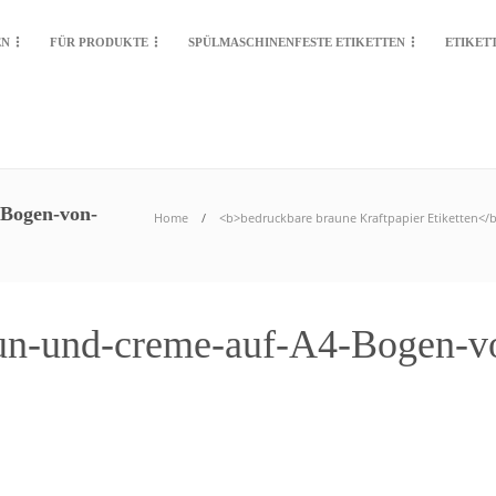
EN
FÜR PRODUKTE
SPÜLMASCHINENFESTE ETIKETTEN
ETIKET
-Bogen-von-
Home
<b>bedruckbare braune Kraftpapier Etiketten</
raun-und-creme-auf-A4-Bogen