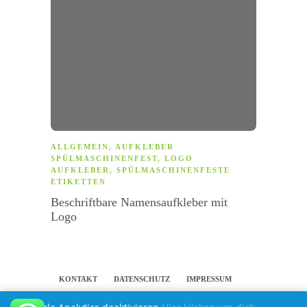
ALLGEMEIN
,
AUFKLEBER
ALLG
SPÜLMASCHINENFEST
,
LOGO
SPÜL
AUFKLEBER
,
SPÜLMASCHINENFESTE
Namen
ETIKETTEN
Erfah
Beschriftbare Namensaufkleber mit
Logo
KONTAKT
DATENSCHUTZ
IMPRESSUM
PERSÖNLICHE ETIKETTEN UND