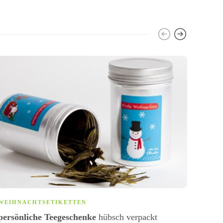
WEIHNACHTSETIKETTEN
ALLG
persönliche Teegeschenke
hübsch verpackt
Verar