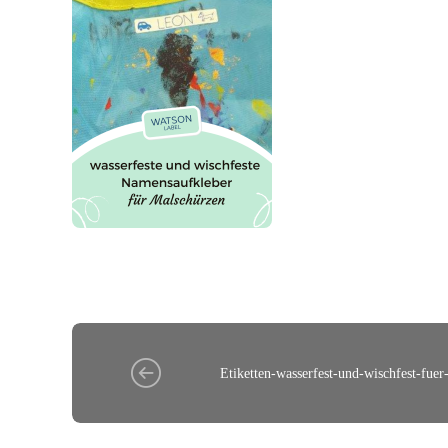
Etiketten-wasserfest-und-wischfest-fue