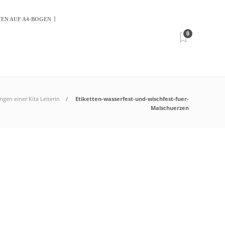
TEN AUF A4-BOGEN
0
gen einer Kita Leiterin
Etiketten-wasserfest-und-wischfest-fuer-
Malschuerzen