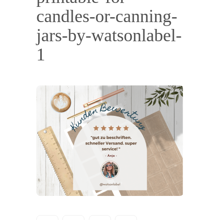
candles-or-canning-
jars-by-watsonlabel-
1