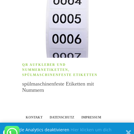
QR AUFKLEBER UND
HERZ
NUMMERNETIKETTEN
,
Herz E
SPÜLMASCHINENFESTE ETIKETTEN
Geleg
spülmaschinenfeste Etiketten mit
Nummern
KONTAKT
DATENSCHUTZ
IMPRESSUM
Google Analytics deaktivieren
Hier klicken um dich
PERSÖNLICHE ETIKETTEN UND