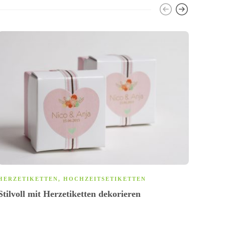
HERZETIKETTEN
,
HOCHZEITSETIKETTEN
HERZ
Stilvoll mit Herzetiketten dekorieren
süße 