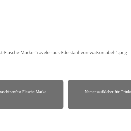
t-Flasche-Marke-Traveler-aus-Edelstahl-von-watsonlabel-1.png
maschinenfest Flasche Marke
Namensaufkleber für Trinkf