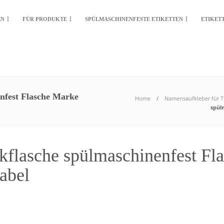
EN
FÜR PRODUKTE
SPÜLMASCHINENFESTE ETIKETTEN
ETIKET
nfest Flasche Marke
Home
Namensaufkleber für T
spül
kflasche spülmaschinenfest Fl
label