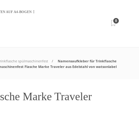
TEN AUF A4-BOGEN
0
rinkflasche spülmaschinenfest
Namensaufkleber für Trinkflasche
maschinenfest Flasche Marke Traveler aus Edelstahl von watsonlabel
asche Marke Traveler