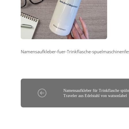
Namensaufkleber-fuer-Trinkflasche-spuelmaschinenfes
Namensaufkleber für Trinkflasche spül
Traveler aus Edelstahl von watsonlabel