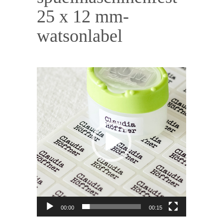
25 x 12 mm-
watsonlabel
Video-
Player
00:00
00:15