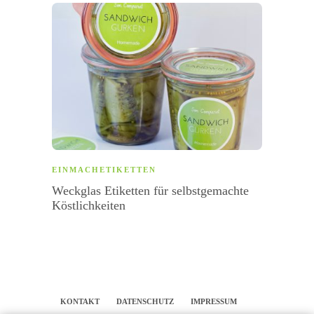
EINMACHETIKETTEN
ALLG
Weckglas Etiketten für selbstgemachte
braune
Köstlichkeiten
Ästhe
KONTAKT
DATENSCHUTZ
IMPRESSUM