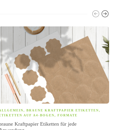
ALLGEMEIN
,
BRAUNE KRAFTPAPIER ETIKETTEN
,
ALLG
ETIKETTEN AUF A4-BOGEN
,
FORMATE
PRAX
ETIK
braune Kraftpapier Etiketten für jede
Namen