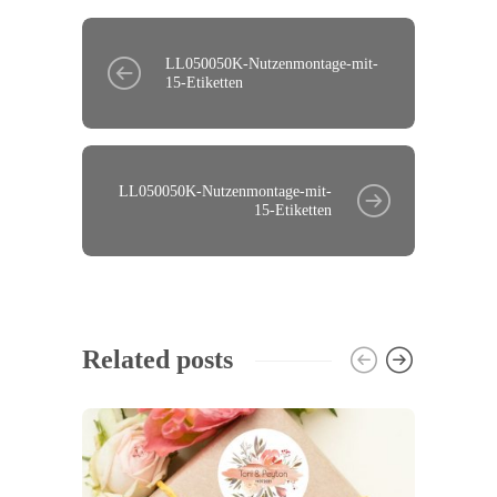
LL050050K-Nutzenmontage-mit-
15-Etiketten
LL050050K-Nutzenmontage-mit-
15-Etiketten
Related posts