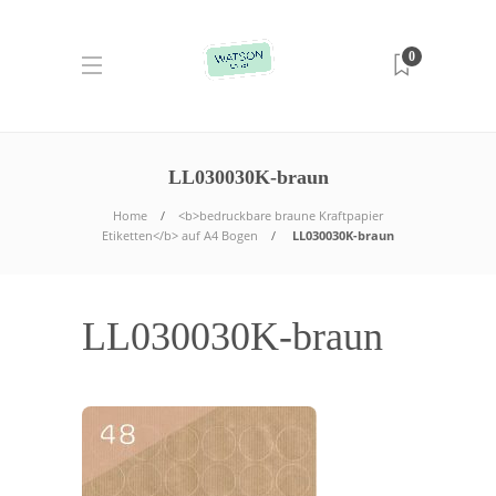
0
LL030030K-braun
Home
<b>bedruckbare braune Kraftpapier
Etiketten</b> auf A4 Bogen
LL030030K-braun
LL030030K-braun