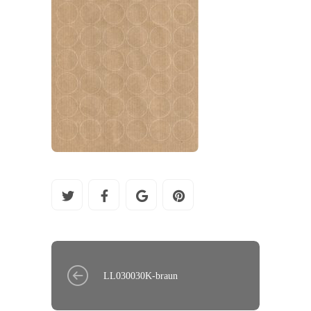
LL030030K-braun