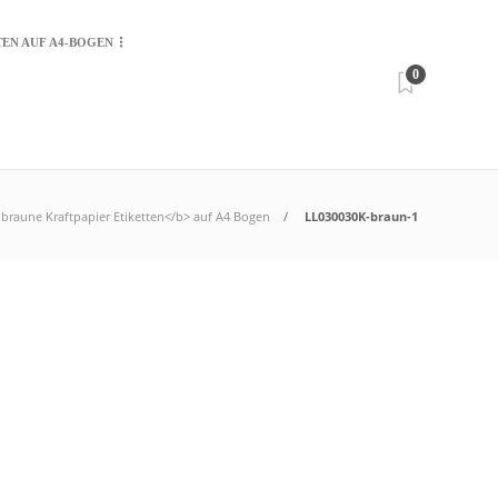
TEN AUF A4-BOGEN
0
braune Kraftpapier Etiketten</b> auf A4 Bogen
LL030030K-braun-1