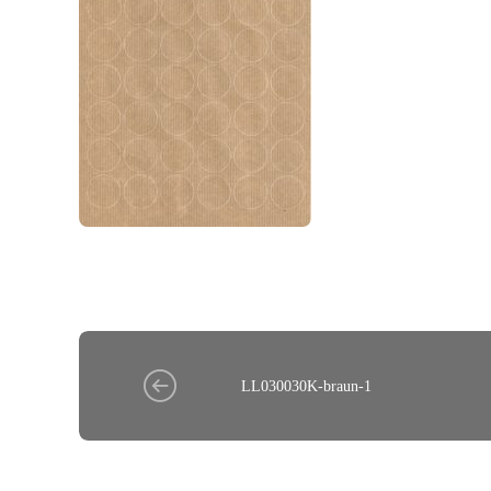
LL030030K-braun-1