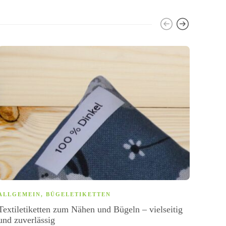
ALLG
ALLGEMEIN
,
BÜGELETIKETTEN
SPÜL
Textiletiketten zum Nähen und Bügeln – vielseitig
ETIK
und zuverlässig
Trans